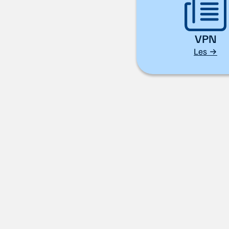
VPN
Les →