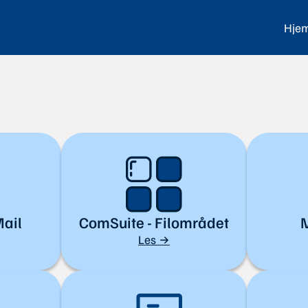
Hje
Mail
ComSuite - Filområdet
M
Les →