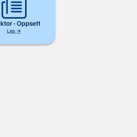
ktor - Oppsett
Les →