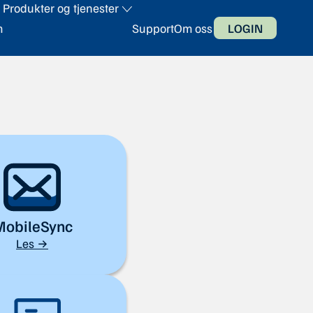
Produkter og tjenester
m
Support
Om oss
LOGIN
obileSync
Les →