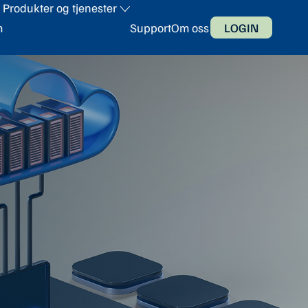
Produkter og tjenester
m
Support
Om oss
LOGIN