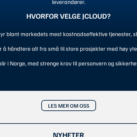
leverandører.
HVORFOR VELGE JCLOUD?
ilbyr blant markedets mest kostnadseffektive tjenester, s
for å håndtere alt fra små til store prosjekter med høy yt
blir i Norge, med strenge krav til personvern og sikker
LES MER OM OSS
NYHETER