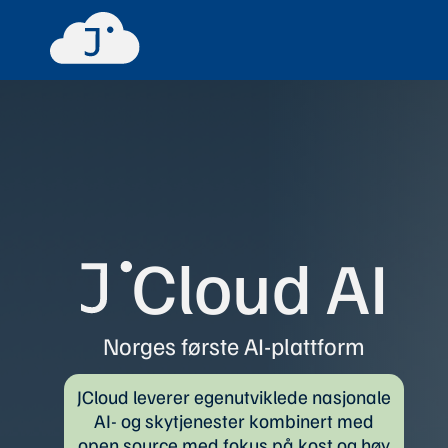
Cloud AI
Norges første AI-plattform
JCloud leverer egenutviklede nasjonale
AI- og skytjenester kombinert med
open source med fokus på kost og høy