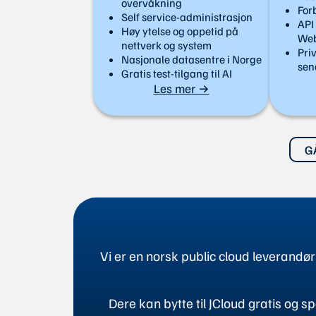
overvåkning
For
Self service-administrasjon
API
Høy ytelse og oppetid på
Web
nettverk og system
Pri
Nasjonale datasentre i Norge
sen
Gratis test-tilgang til AI
Les mer →
G
Vi er en norsk public cloud leverand
Dere kan bytte til JCloud gratis og