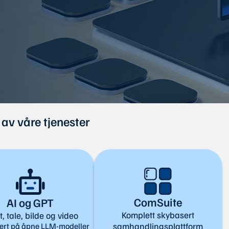
av våre tjenester
ComSuite
AI og GPT
Komplett skybasert
, tale, bilde og video
samhandlingsplattform
ert på åpne LLM-modeller